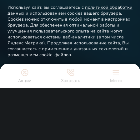
Используя сайт, вы соглашаетесь с
политикой обработки
данных
и использованием cookies вашего браузера.
Cookies можно отключить в любой момент в настройках
браузера. Для обеспечения оптимальной работы и
улучшения пользовательского опыта на сайте могут
использоваться системы веб-аналитики (в том числе
Закрыть
Яндекс.Метрика). Продолжая использование сайта, Вы
соглашаетесь с применением указанных технологий и
размещением cookie-файлов.
НОВЫЙ EXEED EXLANTIX ET

ждет вас на Тест-Драйв!
Акции
Заказать
Меню
Понятно
ПОЛУЧИТЬ ПРЕДЛОЖЕНИЕ
Cпецпредложения
Exeed центр Новокар 1
Exeed центр Новокар 1
г. Новороссийск, ул. Мысхакское шоссе, 48
г. Новороссийск, ул. Мысхакское шоссе, 48
Новые автомобили EXEED оснащены современными
Заказать звонок
функциями, которые помогают сделать процесс
вождения автомобиля максимально комфортным и
безопасным. Система смены полосы движения и
Запись на Тест-драйв
функция удержания в полосе предупредят вас о