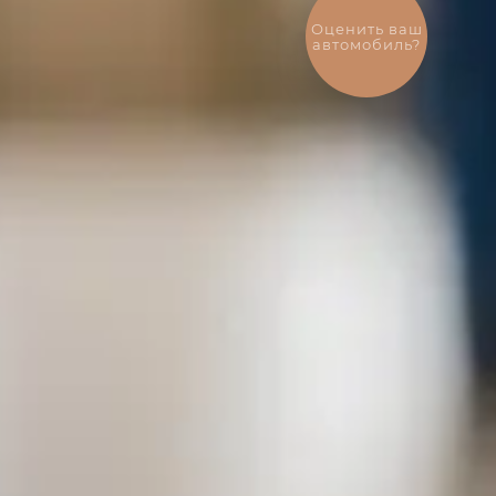
Выгодный
обмен
автомобиля