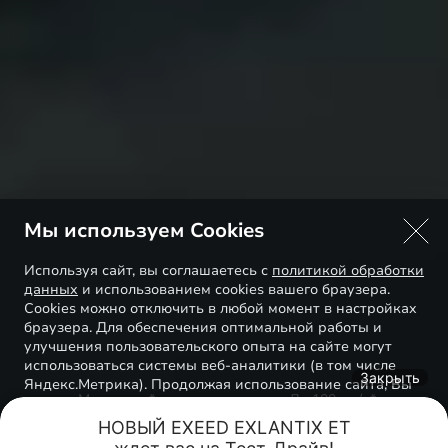
Мы используем Cookies
Используя сайт, вы соглашаетесь с
политикой обработки
данных
и использованием cookies вашего браузера.
Cookies можно отключить в любой момент в настройках
браузера. Для обеспечения оптимальной работы и
улучшения пользовательского опыта на сайте могут
использоваться системы веб-аналитики (в том числе
Закрыть
Яндекс.Метрика). Продолжая использование сайта, Вы
Мощность*
До 100 км/ч*
соглашаетесь с применением указанных технологий и
размещением cookie-файлов.
НОВЫЙ EXEED EXLANTIX ET

249
Л.С.
8,6
С