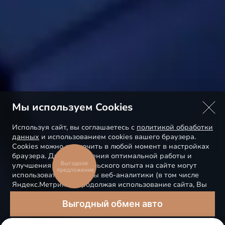
Мы используем Cookies
Используя сайт, вы соглашаетесь с
политикой обработки
данных
и использованием cookies вашего браузера.
Cookies можно отключить в любой момент в настройках
браузера. Для обеспечения оптимальной работы и
Выгодное
улучшения пользовательского опыта на сайте могут
предложение
использоваться системы веб-аналитики (в том числе
Яндекс.Метрика). Продолжая использование сайта, Вы
соглашаетесь с применением указанных технологий и
Выгодный обмен авто
размещением cookie-файлов.