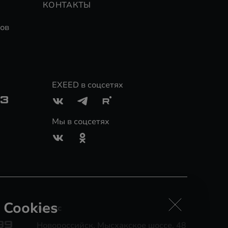
КОНТАКТЫ
ов
EXEED в соцсетях
03
Мы в соцсетях
 Cookies
Адрес
99
Новороссийск, Мысхакское шоссе, 48