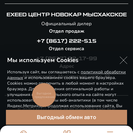
EXEED ЦЕНТР НОВОКАР МЫСХАКСКОЕ
Официальный дилер
Отдел продаж
+7 (8617) 222-515
Отдел сервиса
Мы используем Cookies
+7 (8617) 22-17-99
Адрес
Используя сайт, вы соглашаетесь с
политикой обработки
Новороссийск, Мысхакское шоссе, 48
данных
и использованием cookies вашего браузера.
Cookies можно отключить в любой момент в настройках
браузера. Для обеспечения оптимальной работы и
Выгодное
улучшения пользовательского опыта на сайте могут
предложение
использоваться системы веб-аналитики (в том числе
Яндекс.Метрика). Продолжая использование сайта, Вы
© 2026 EXEED ЦЕНТР НОВОКАР МЫСХАКСКОЕ
соглашаетесь с применением указанных технологий и
Выгодный обмен авто
размещением cookie-файлов.
Правовая информация