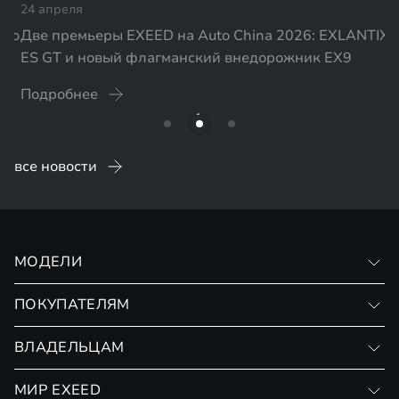
Две премьеры EXEED на Auto China 2026: EXLANTIX
ES GT и новый флагманский внедорожник EX9
Подробнее
все новости
МОДЕЛИ
VX
ПОКУПАТЕЛЯМ
RX
Записаться на тест-драйв
ВЛАДЕЛЬЦАМ
Финансовые программы
Личный кабинет
МИР EXEED
Страхование