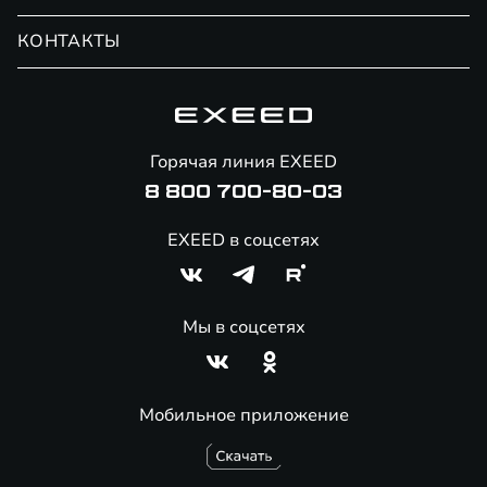
Записаться на сервис
Обмен / Trade-in
Новости и события
КОНТАКТЫ
Сервис
Специальные предложения
Технологии EXEED
Гарантия EXEED
Корпоративным клиентам
Знаковые клиенты EXEED
Помощь на дорогах
Онлайн-магазин аксессуаров
Горячая линия EXEED
8 800 700-80-03
EXEED в соцсетях
Мы в соцсетях
Мобильное приложение