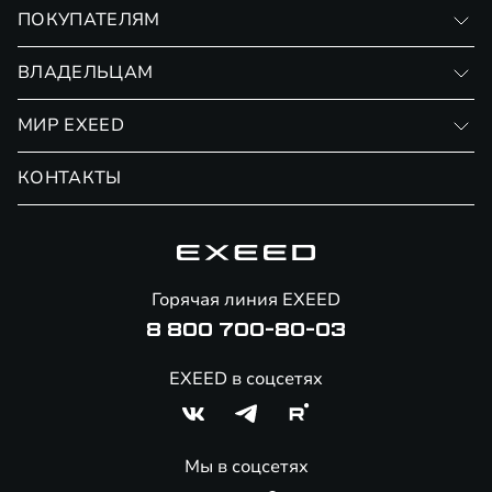
VX
ПОКУПАТЕЛЯМ
RX
Записаться на тест-драйв
ВЛАДЕЛЬЦАМ
Финансовые программы
Личный кабинет
МИР EXEED
Страхование
Записаться на сервис
Обмен / Trade-in
Новости и события
КОНТАКТЫ
Сервис
Специальные предложения
Технологии EXEED
Гарантия EXEED
Корпоративным клиентам
Знаковые клиенты EXEED
Помощь на дорогах
Онлайн-магазин аксессуаров
Горячая линия EXEED
8 800 700-80-03
EXEED в соцсетях
Мы в соцсетях