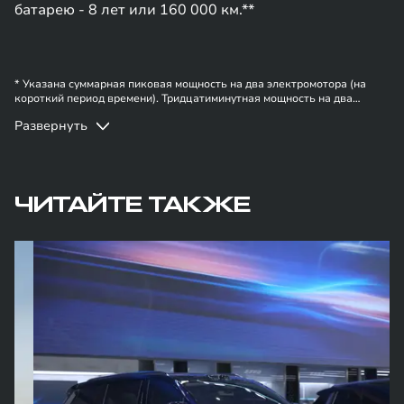
батарею - 8 лет или 160 000 км.**
* Указана суммарная пиковая мощность на два электромотора (на
короткий период времени). Тридцатиминутная мощность на два
электромотора – 190 л.с (на продолжительный период времени).
Развернуть
** Подробные условия гарантии доступны на официальном
сайте
https://exeed.ru
ЧИТАЙТЕ ТАКЖЕ