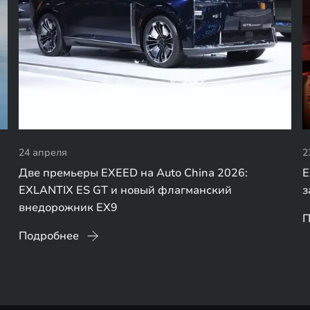
24 апреля
2
Две премьеры EXEED на Auto China 2026:
E
EXLANTIX ES GT и новый флагманский
з
внедорожник EX9
П
Подробнее