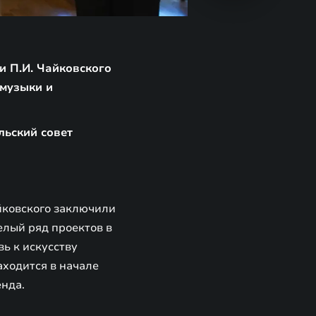
и П.И. Чайковского
 музыки и
льский совет
йковского заключили
елый ряд проектов в
ь к искусству
аходится в начале
енда.