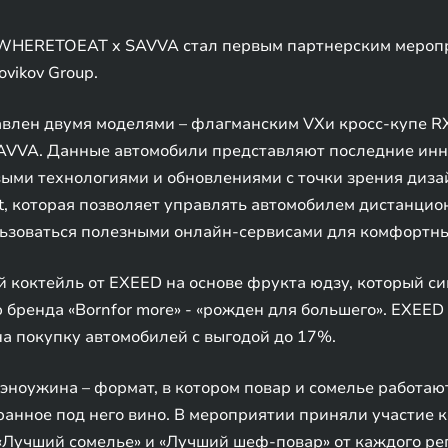
от WHERETOEAT x SAVVA стал первым партнерским мероп
vikov Group.
влен двумя моделями – флагманским VXи кросс-купе RX
SAVVA. Данные автомобили представляют последние ин
ми технологиями и обновлениями с точки зрения дизай
, которая позволяет управлять автомобилем дистанцио
льзоваться полезными онлайн-сервисами для комфортны
ий коктейль от EXEED на основе фрукта юдзу, который с
бренда «Bornfor more» - «рожден для большего». EXEED
а покупку автомобилей с выгодой до 17%.
оужина – формат, в котором повар и сомелье работают 
анное под него вино. В мероприятии приняли участие 
учший сомелье» и «Лучший шеф-повар» от каждого реги