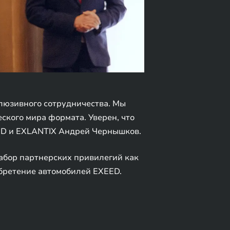
клюзивного сотрудничества. Мы
еского мира формата. Уверен, что
EED и EXLANTIX Андрей Чернышков.
набор партнерских привилегий как
обретение автомобилей EXEED.