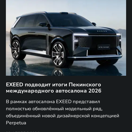
EXEED подводит итоги Пекинского
Д
международного автосалона 2026
E
в
а,
В рамках автосалона EXEED представил
EX
полностью обновлённый модельный ряд,
по
объединённый новой дизайнерской концепцией
(н
Perpetua
Co