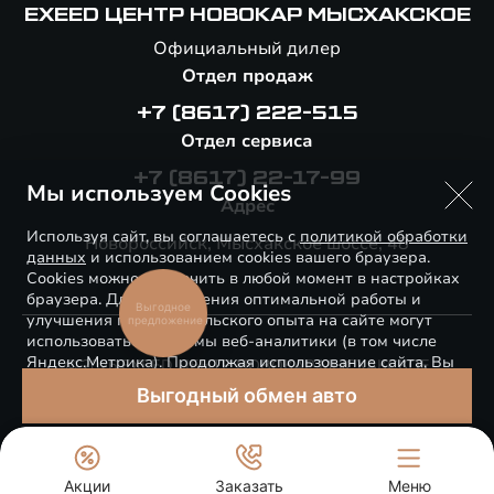
EXEED ЦЕНТР НОВОКАР МЫСХАКСКОЕ
Официальный дилер
Отдел продаж
+7 (8617) 222-515
Отдел сервиса
+7 (8617) 22-17-99
Мы используем Cookies
Адрес
Используя сайт, вы соглашаетесь с
политикой обработки
Новороссийск, Мысхакское шоссе, 48
данных
и использованием cookies вашего браузера.
Cookies можно отключить в любой момент в настройках
браузера. Для обеспечения оптимальной работы и
Выгодное
улучшения пользовательского опыта на сайте могут
предложение
использоваться системы веб-аналитики (в том числе
Яндекс.Метрика). Продолжая использование сайта, Вы
© 2026 EXEED ЦЕНТР НОВОКАР МЫСХАКСКОЕ
соглашаетесь с применением указанных технологий и
Выгодный обмен авто
Правовая информация
размещением cookie-файлов.
Сделано в ПЕРКС
ПОНЯТНО
Акции
Заказать
Меню