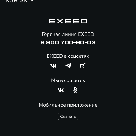
КОНТАКТЫ
Сервис
Специальные предложения
Технологии EXEED
Гарантия EXEED
Корпоративным клиентам
Знаковые клиенты EXEED
Помощь на дорогах
Онлайн-магазин аксессуаров
Горячая линия EXEED
8 800 700-80-03
EXEED в соцсетях
Мы в соцсетях
Мобильное приложение