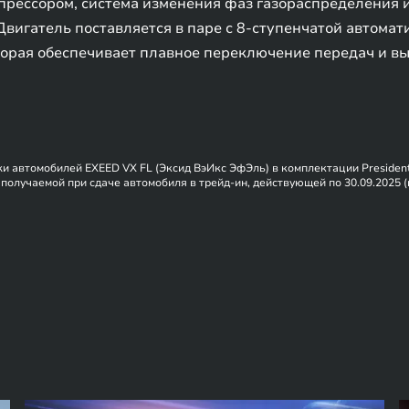
прессором, система изменения фаз газораспределения 
вигатель поставляется в паре с 8-ступенчатой автомат
торая обеспечивает плавное переключение передач и в
 автомобилей EXEED VX FL (Эксид ВэИкс ЭфЭль) в комплектации President BL
 получаемой при сдаче автомобиля в трейд-ин, действующей по 30.09.2025 (
нтными ставками при поддержке производителя. Не оферта. Представленн