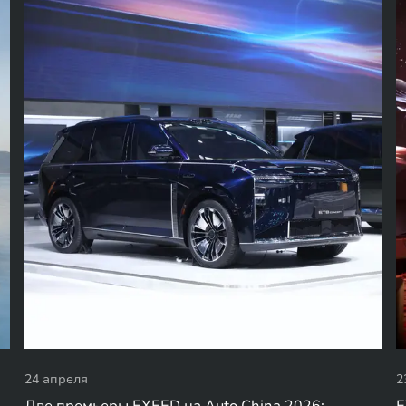
24 апреля
2
Две премьеры EXEED на Auto China 2026:
E