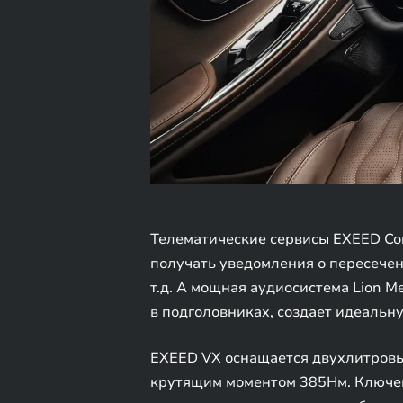
Телематические сервисы EXEED Con
получать уведомления о пересечен
т.д. А мощная аудиосистема Lion 
в подголовниках, создает идеальн
EXEED VX оснащается двухлитровым
крутящим моментом 385Нм. Ключев