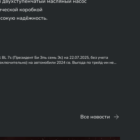
и двухступенчатый масляный насос
ической коробкой
ысокую надёжность.
 7s (Президент Би Эль семь Эс) на 22.07.2025, без учета
включительно) на автомобили 2024 г.в. Выгода по трейд-ин не
ые на изображениях автомобили могут отличаться от серийных
Все новости