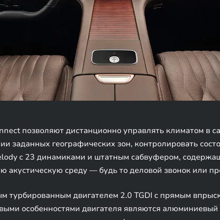
nect позволяют дистанционно управлять климатом в сал
ии заданных географических зон, контролировать сост
Melody с 23 динамиками и штатным сабвуфером, содерж
ую акустическую среду — будь то деловой звонок или п
 турбированным двигателем 2.0 TGDI с прямым впрыско
ыми особенностями двигателя являются алюминиевый б