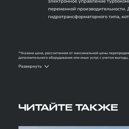
электронное управление турбоком
переменной производительности. Д
гидротрансформаторного типа, ко
*Указана цена, рассчитанная от максимальной цены перепродажи
дополнительного оборудования или иных услуг, c учетом выгоды,
суммируется с кредитными предложениями со сниженными проце
Развернуть
моделей. Указанное оборудование может быть опциональным.
ЧИТАЙТЕ ТАКЖЕ