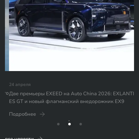
24 апреля
Две премьеры EXEED на Auto China 2026: EXLANTIX
ES GT и новый флагманский внедорожник EX9
Подробнее