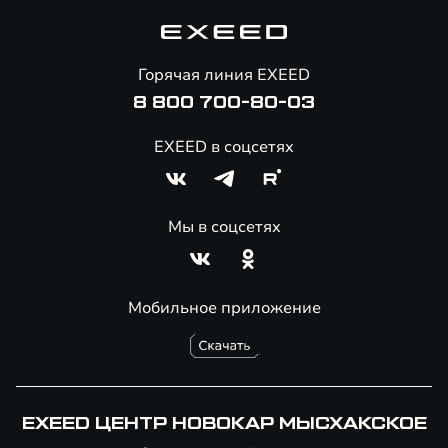
Корпоративным клиентам
Знаковые клиенты EXEED
Помощь на дорогах
Онлайн-магазин аксессуаров
Горячая линия EXEED
8 800 700-80-03
EXEED в соцсетях
Мы в соцсетях
Мобильное приложение
EXEED ЦЕНТР НОВОКАР МЫСХАКСКОЕ