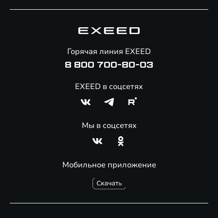
Специальные предложения
Технологии EXEED
Гарантия EXEED
Корпоративным клиентам
Знаковые клиенты EXEED
Помощь на дорогах
Онлайн-магазин аксессуаров
Горячая линия EXEED
8 800 700-80-03
EXEED в соцсетях
Мы в соцсетях
Мобильное приложение