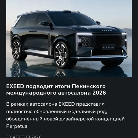
EXEED подводит итоги Пекинского
Д
международного автосалона 2026
E
в
а,
В рамках автосалона EXEED представил
EX
полностью обновлённый модельный ряд,
по
объединённый новой дизайнерской концепцией
(н
Perpetua
Co
28 АПРЕЛЯ 2026