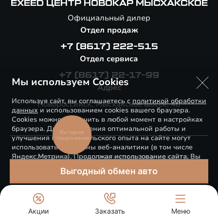
EXEED ЦЕНТР НОВОКАР МЫСХАКСКОЕ
Официальный дилер
Отдел продаж
+7 (8617) 222-515
Отдел сервиса
+7 (8617) 22-17-99
Мы используем Cookies
Адрес
Используя сайт, вы соглашаетесь с
политикой обработки
Новороссийск, Мысхакское шоссе, 48
данных
и использованием cookies вашего браузера.
Cookies можно отключить в любой момент в настройках
браузера. Для обеспечения оптимальной работы и
Выгодное
улучшения пользовательского опыта на сайте могут
предложение
использоваться системы веб-аналитики (в том числе
Яндекс.Метрика). Продолжая использование сайта, Вы
© 2026 EXEED ЦЕНТР НОВОКАР МЫСХАКСКОЕ
соглашаетесь с применением указанных технологий и
Выгодный обмен авто
Правовая информация
размещением cookie-файлов.
Сделано в ПЕРКС
ПОНЯТНО
Акции
Заказать
Меню