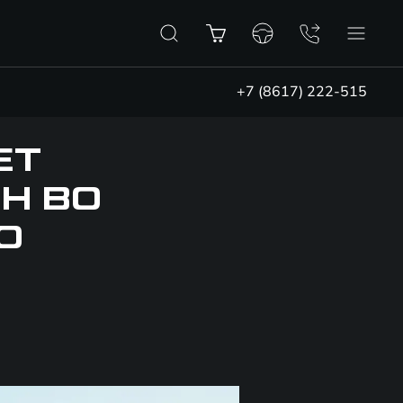
+7 (8617) 222-515
ЕТ
Н ВО
О