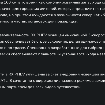
на 160 км, в то время как комбинированный запас хода с
начен для городских жителей, которые предпочитают 
вода, но при этом нуждаются в возможности совершать 
имости частых остановок для подзарядки.
изводительности RX PHEV оснащен уникальной 3-скорос
рая обеспечивает быстрое ускорение, делая одинаково 
так и по трассе. Специально разработанные для гибрид
вески обеспечивают плавность и устойчивость хода нез
ти в RX PHEV улучшены за счет внедрения новейшей а
CATL. В сочетании с широким диапазоном режимов вож
ым партнером для всех видов путешествий.