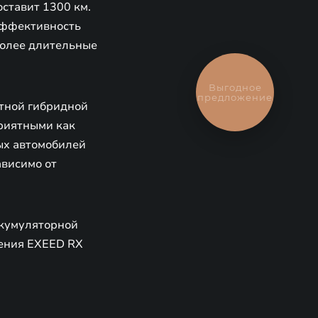
оставит 1300 км.
эффективность
более длительные
Выгодное
предложение
тной гибридной
приятными как
ных автомобилей
ависимо от
ккумуляторной
дения EXEED RX