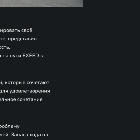
ировать своё
тв, представив
сть,
й на пути EXEED к
, которые сочетают
 для удовлетворения
ельное сочетание
роблему
ей. Запаса хода на