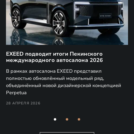
EXEED подводит итоги Пекинского
Д
международного автосалона 2026
E
в
а,
В рамках автосалона EXEED представил
EX
полностью обновлённый модельный ряд,
по
объединённый новой дизайнерской концепцией
(н
Perpetua
Co
28 АПРЕЛЯ 2026
24