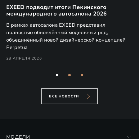
EXEED подводит итоги Пекинского
Д
международного автосалона 2026
E
в
а,
В рамках автосалона EXEED представил
EX
полностью обновлённый модельный ряд,
по
объединённый новой дизайнерской концепцией
(н
Perpetua
Co
28 АПРЕЛЯ 2026
24
ВСЕ НОВОСТИ
МОДЕЛИ