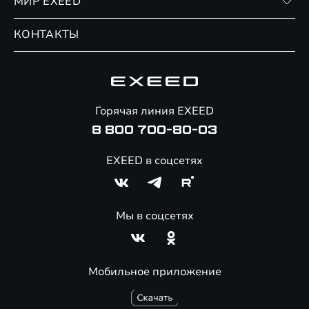
МИР EXEED
Страхование
Записаться на сервис
Обмен / Trade-in
Новости и события
КОНТАКТЫ
Сервис
Специальные предложения
Технологии EXEED
Гарантия EXEED
Корпоративным клиентам
Знаковые клиенты EXEED
Помощь на дорогах
Онлайн-магазин аксессуаров
Горячая линия EXEED
8 800 700-80-03
EXEED в соцсетях
Мы в соцсетях
Мобильное приложение