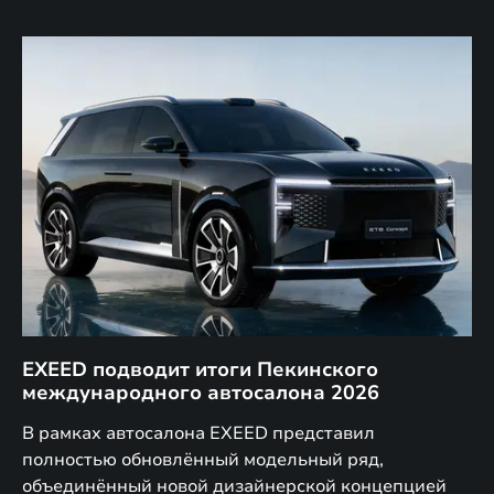
EXEED подводит итоги Пекинского
Д
международного автосалона 2026
E
в
а,
В рамках автосалона EXEED представил
EX
полностью обновлённый модельный ряд,
по
объединённый новой дизайнерской концепцией