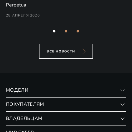
(н
Perpetua
Co
28 АПРЕЛЯ 2026
24
ВСЕ НОВОСТИ
МОДЕЛИ
VX
ПОКУПАТЕЛЯМ
RX
Записаться на тест-драйв
ВЛАДЕЛЬЦАМ
Финансовые программы
Личный кабинет