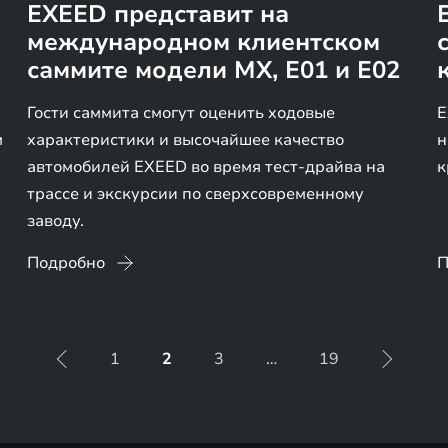
EXEED представит на
международном клиентском
саммите модели MX, E01 и E02
Гости саммита смогут оценить ходовые
E
м
характеристики и высочайшее качество
н
автомобилей EXEED во время тест-драйва на
к
трассе и экскурсии по сверхсовременному
заводу.
Подробно
П
1
2
3
…
19